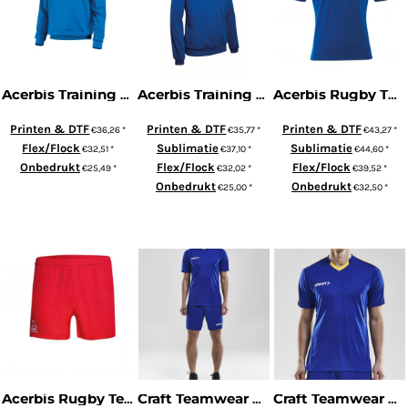
Acerbis Training Sweater Atlantis
Acerbis Training Top Atlantis 2 (1/2 zip)
Acerbis Rugby TEAM SHIRT FEROX (Korte Mouw)
Printen & DTF
Printen & DTF
Printen & DTF
€36,26
*
€35,77
*
€43,27
*
Flex/Flock
Sublimatie
Sublimatie
€32,51
*
€37,10
*
€44,60
*
Onbedrukt
Flex/Flock
Flex/Flock
€25,49
*
€32,02
*
€39,52
*
Onbedrukt
Onbedrukt
€25,00
*
€32,50
*
ADD TO CART
ADD TO CART
ADD TO CART
Acerbis Rugby Team Short Ferox
Craft Teamwear SQUAD Jersey Solid Men
Craft Teamwear PROGRESS Jersey Contrast Men