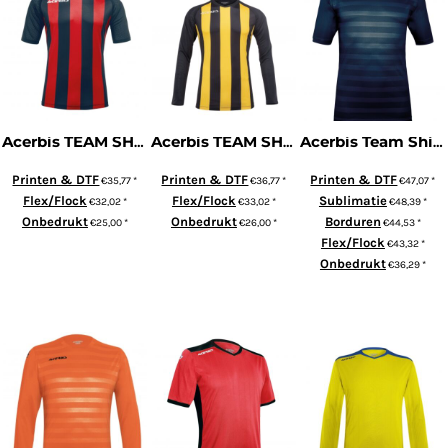
Acerbis TEAM SHIRT JOHAN KORTE MOUW
Acerbis TEAM SHIRT JOHAN LANGE MOUW
Acerbis Team Shirt Atlantis 2 (Korte Mouw)
Printen & DTF
Printen & DTF
Printen & DTF
€35,77
*
€36,77
*
€47,07
*
Flex/Flock
Flex/Flock
Sublimatie
€32,02
*
€33,02
*
€48,39
*
Onbedrukt
Onbedrukt
Borduren
€25,00
*
€26,00
*
€44,53
*
Flex/Flock
€43,32
*
ADD TO CART
ADD TO CART
Onbedrukt
€36,29
*
ADD TO CART