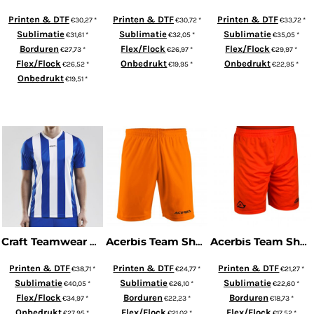
Printen & DTF
Printen & DTF
Printen & DTF
€30,27
*
€30,72
*
€33,72
*
Sublimatie
Sublimatie
Sublimatie
€31,61
*
€32,05
*
€35,05
*
Borduren
Flex/Flock
Flex/Flock
€27,73
*
€26,97
*
€29,97
*
Flex/Flock
Onbedrukt
Onbedrukt
€26,52
*
€19,95
*
€22,95
*
Onbedrukt
€19,51
*
ADD TO CART
ADD TO CART
ADD TO CART
Craft Teamwear PROGRESS Jersey Stripe Men
Acerbis Team Short Astro
Acerbis Team Short Atlantis
Printen & DTF
Printen & DTF
Printen & DTF
€38,71
*
€24,77
*
€21,27
*
Sublimatie
Sublimatie
Sublimatie
€40,05
*
€26,10
*
€22,60
*
Flex/Flock
Borduren
Borduren
€34,97
*
€22,23
*
€18,73
*
Onbedrukt
Flex/Flock
Flex/Flock
€27,95
*
€21,02
*
€17,52
*