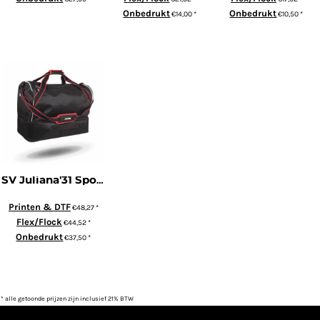
Onbedrukt
Onbedrukt
€14,00
*
€10,50
*
ADD TO CART
ADD TO CART
ADD TO CART
SV Juliana'31 Sporttas met schoenenvak
Printen & DTF
€48,27
*
Flex/Flock
€44,52
*
Onbedrukt
€37,50
*
ADD TO CART
* alle getoonde prijzen zijn inclusief 21% BTW