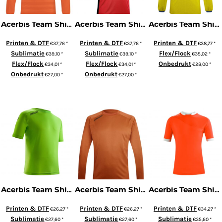
Acerbis Team Shirt Atlantis 2 (lange mouw)
Acerbis Team Shirt Belatrix (Korte Mouw)
Acerbis Team Shirt Belatrix (Lange Mouw)
Printen & DTF
Printen & DTF
Printen & DTF
€37,76
*
€37,76
*
€38,77
*
Sublimatie
Sublimatie
Flex/Flock
€39,10
*
€39,10
*
€35,02
*
Flex/Flock
Flex/Flock
Onbedrukt
€34,01
*
€34,01
*
€28,00
*
Onbedrukt
Onbedrukt
€27,00
*
€27,00
*
ADD TO CART
ADD TO CART
ADD TO CART
Acerbis Team Shirt Atlantis (Korte Mouw)
Acerbis Team Shirt Atlantis (Lange Mouw)
Acerbis Team Shirt Astro (Korte Mouw)
Printen & DTF
Printen & DTF
Printen & DTF
€26,27
*
€26,27
*
€34,27
*
Sublimatie
Sublimatie
Sublimatie
€27,60
*
€27,60
*
€35,60
*