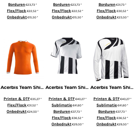
Borduren
Borduren
Borduren
€23,73
*
€23,73
*
€31,73
*
Flex/Flock
Flex/Flock
Flex/Flock
€22,52
*
€22,52
*
€30,52
*
Onbedrukt
Onbedrukt
Onbedrukt
€15,50
*
€15,50
*
€23,50
*
ADD TO CART
ADD TO CART
ADD TO CART
Acerbis Team Shirt Astro (Lange Mouw)
Acerbis Team Shirt Mira (Korte Mouw) *uitlopend product - laatste seizoen*
Acerbis Team Shirt Mira (Lange Mouw) *uitlopend product - laatste seizoen*
Printen & DTF
Printen & DTF
Printen & DTF
€35,27
*
€40,27
*
€40,27
*
Flex/Flock
Sublimatie
Sublimatie
€31,52
*
€41,60
*
€41,60
*
Onbedrukt
Borduren
Borduren
€24,50
*
€37,73
*
€37,73
*
Flex/Flock
Flex/Flock
€36,52
*
€36,52
*
ADD TO CART
Onbedrukt
Onbedrukt
€29,50
*
€29,50
*