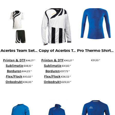
ADD TO CART
ADD TO CART
Acerbis Team Set Alkman (Korte Mouw) *uitlopend product - laatste seizoen*
Copy of Acerbis Team Shirt Mira (Lange Mouw)
Pro Thermo Shirt Evo | Technical Underwear
Printen & DTF
Printen & DTF
€31,50
*
€46,77
*
€40,27
*
Sublimatie
Sublimatie
€48,10
*
€41,60
*
ADD TO CART
Borduren
Borduren
€44,23
*
€37,73
*
Flex/Flock
Flex/Flock
€43,02
*
€36,52
*
Onbedrukt
Onbedrukt
€36,00
*
€29,50
*
ADD TO CART
ADD TO CART