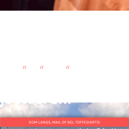
SUBLIMATIE
//
PRINT
//
ZEEFDRUK
//
BORDUREN
TOF VOOR
JOUW SPORT
KOM LANGS, MAIL OF BEL TOFFESHIRTS!