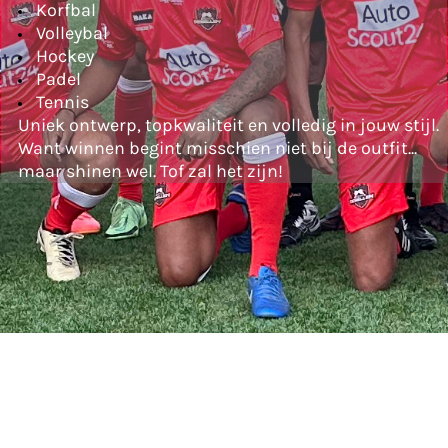
Korfbal
Volleybal
Hockey
Padel
Tennis
Uniek ontwerp, topkwaliteit en volledig in jouw stijl.
Want winnen begint misschien niet bij de outfit...
maar shinen wel. Tof zal het zijn!