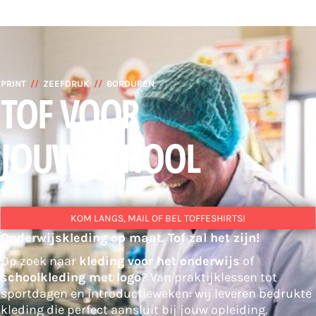
PRINT
//
ZEEFDRUK
//
BORDUREN
TOF VOOR
JOUW SCHOOL
KOM LANGS, MAIL OF BEL TOFFESHIRTS!
Onderwijskleding op maat. Tof zal het zijn!
Op zoek naar
kleding voor het onderwijs
of
schoolkleding met logo
? Van praktijklessen tot
sportdagen en introductieweken: wij leveren bedrukte
kleding die perfect aansluit bij jouw opleiding.