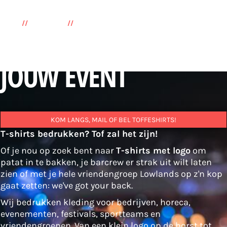
PRINT
//
ZEEFDRUK
//
BORDUREN
TOF VOOR
JOUW EVENT
KOM LANGS, MAIL OF BEL TOFFESHIRTS!
T-shirts bedrukken? Tof zal het zijn!
Of je nou op zoek bent naar
T-shirts met logo
om
patat in te bakken, je barcrew er strak uit wilt laten
zien of met je hele vriendengroep Lowlands op z'n kop
gaat zetten: we've got your back.
Wij bedrukken kleding voor bedrijven, horeca,
evenementen, festivals, sportteams en
vriendengroepen. Van een klein logo op de borst tot