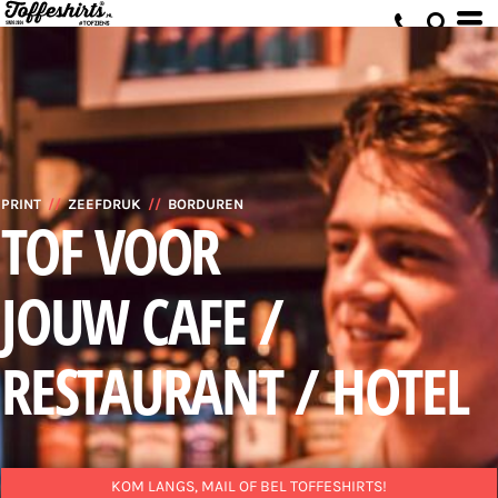
PRINT
//
ZEEFDRUK
//
BORDUREN
TOF VOOR
JOUW CAFE /
RESTAURANT / HOTEL
KOM LANGS, MAIL OF BEL TOFFESHIRTS!