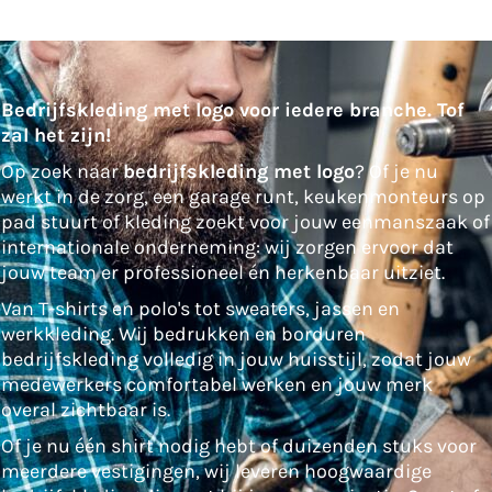
Bedrijfskleding met logo voor iedere branche. Tof
zal het zijn!
Op zoek naar
bedrijfskleding met logo
? Of je nu
werkt in de zorg, een garage runt, keukenmonteurs op
pad stuurt of kleding zoekt voor jouw eenmanszaak of
internationale onderneming: wij zorgen ervoor dat
jouw team er professioneel én herkenbaar uitziet.
Van T-shirts en polo's tot sweaters, jassen en
werkkleding. Wij bedrukken en borduren
bedrijfskleding volledig in jouw huisstijl, zodat jouw
medewerkers comfortabel werken en jouw merk
overal zichtbaar is.
Of je nu één shirt nodig hebt of duizenden stuks voor
meerdere vestigingen, wij leveren hoogwaardige