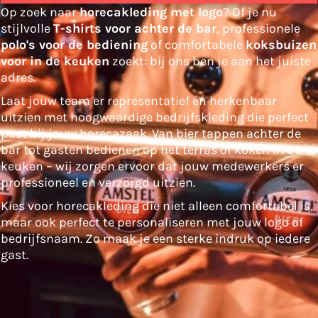
Op zoek naar
horecakleding met logo
? Of je nu
stijlvolle
T-shirts voor achter de bar
, professionele
polo's voor de bediening
of comfortabele
koksbuizen
voor in de keuken
zoekt: bij ons ben je aan het juiste
adres.
Laat jouw team er representatief én herkenbaar
uitzien met hoogwaardige bedrijfskleding die perfect
past bij jouw horecazaak. Van bier tappen achter de
bar tot gasten bedienen op het terras of koken in de
keuken – wij zorgen ervoor dat jouw medewerkers er
professioneel en verzorgd uitzien.
Kies voor horecakleding die niet alleen comfortabel is,
maar ook perfect te personaliseren met jouw logo of
bedrijfsnaam. Zo maak je een sterke indruk op iedere
gast.