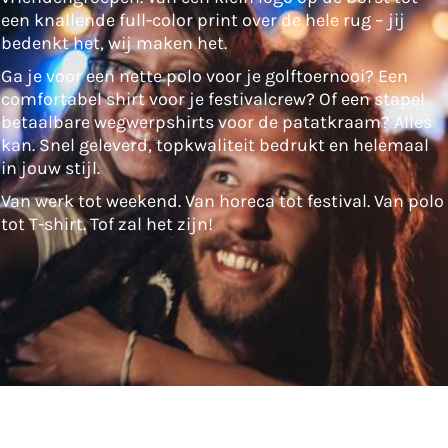
een knallende full-color print over de hele rug – jij
bedenkt het, wij maken het.
Ga je voor een nette polo voor je golftoernooi? Een
comfortabel shirt voor je festivalcrew? Of een stapel
betaalbare wegwerpshirts voor de patatkraam? Alles
kan. Snel geleverd, topkwaliteit bedrukt en helemaal
in jouw stijl.
Van werk tot weekend. Van horeca tot festival. Van polo
tot T-shirt. Tof zal het zijn!