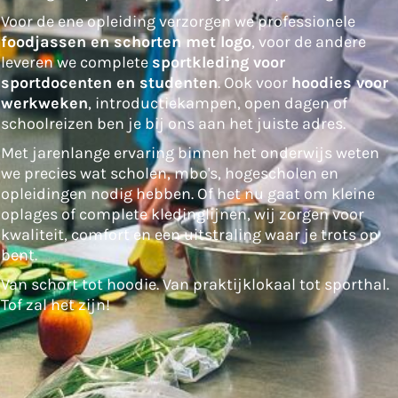
Voor de ene opleiding verzorgen we professionele
foodjassen en schorten met logo
, voor de andere
leveren we complete
sportkleding voor
sportdocenten en studenten
. Ook voor
hoodies voor
werkweken
, introductiekampen, open dagen of
schoolreizen ben je bij ons aan het juiste adres.
Met jarenlange ervaring binnen het onderwijs weten
we precies wat scholen, mbo's, hogescholen en
opleidingen nodig hebben. Of het nu gaat om kleine
oplages of complete kledinglijnen, wij zorgen voor
kwaliteit, comfort en een uitstraling waar je trots op
bent.
Van schort tot hoodie. Van praktijklokaal tot sporthal.
Tof zal het zijn!