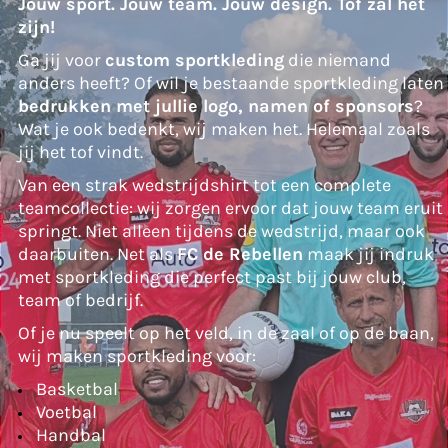
Jouw sport. Jouw team. Jouw design. Tof zal het
zijn!
Ga jij voor
custom sportkleding
die niemand
anders heeft? Of wil je bestaande sportkleding laten
bedrukken met jullie logo, namen of sponsors
?
Wat je ook bedenkt, wij maken het. Helemaal zoals
jij het tof vindt.
Van een strak wedstrijdshirt tot een complete
teamcollectie: wij zorgen ervoor dat jouw team eruit
springt. Niet alleen tijdens de wedstrijd, maar ook
daarbuiten. Net als
FC de Rebellen
maak jij indruk
met sportkleding die perfect past bij jouw club,
team of bedrijf.
Of je nu speelt op het veld, in de zaal of op de baan,
wij maken sportkleding voor:
Basketbal
Voetbal
Handbal