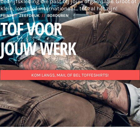
bedrijfskleding die past bij jouw organisatie. Groot of
klein, lokaal of internationaal... tof zal het zijn!
PRINT
//
ZEEFDRUK
//
BORDUREN
TOF VOOR
JOUW WERK
KOM LANGS, MAIL OF BEL TOFFESHIRTS!