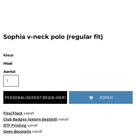
Sophia v-neck polo (regular fit)
Kleur
Maat
Aantal
PERSONALISEREN? BEGIN HIER!
KOPEN
Flex/Flock
vanaf
Club Badges (extern besteld)
vanaf
DTF Printing
vanaf
Geen decoratie
vanaf