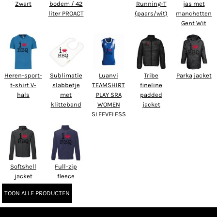
Zwart
bodem / 42
Running-T
jas met
liter PROACT
(paars/wit)
manchetten
Gent Wit
Heren-sport-
Sublimatie
Luanvi
Tribe
Parka jacket
t-shirt V-
slabbetje
TEAMSHIRT
fineline
hals
met
PLAY SRA
padded
klitteband
WOMEN
jacket
SLEEVELESS
Softshell
Full-zip
jacket
fleece
TOON ALLE PRODUCTEN