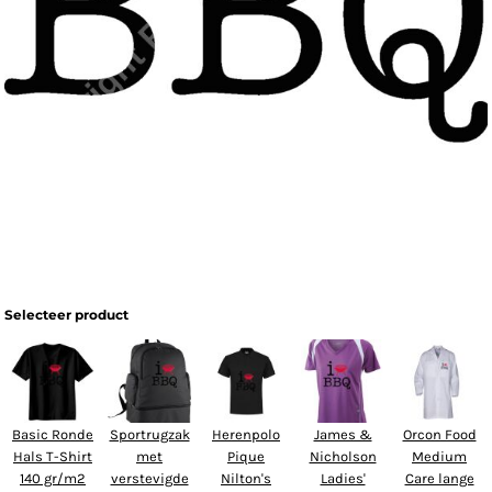
Selecteer product
Basic Ronde
Sportrugzak
Herenpolo
James &
Orcon Food
Hals T-Shirt
met
Pique
Nicholson
Medium
140 gr/m2
verstevigde
Nilton's
Ladies'
Care lange