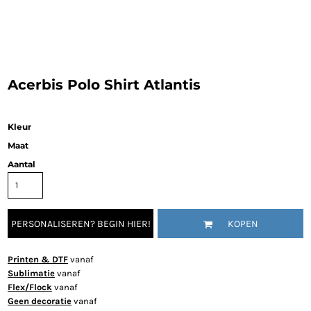
Acerbis Polo Shirt Atlantis
Kleur
Maat
Aantal
PERSONALISEREN? BEGIN HIER!
KOPEN
Printen & DTF
vanaf
Sublimatie
vanaf
Flex/Flock
vanaf
Geen decoratie
vanaf