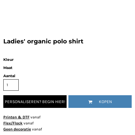
Ladies' organic polo shirt
Kleur
Maat
Aantal
PERSONALISEREN? BEGIN HIER!
KOPEN
Printen & DTF
vanaf
Flex/Flock
vanaf
Geen decoratie
vanaf