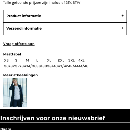
*
alle getoonde prijzen zijn inclusief 21% BTW
Product informatie
Verzend informatie
Vraag offerte aan
Maattabel
XS
S
M
L
XL
2XL
3XL
4XL
30/32
32/34
34/36
36/38
38/40
40/42
42/44
44/46
Meer afbeeldingen
Inschrijven voor onze nieuwsbrief
Naam