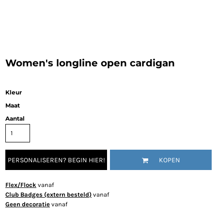
Women's longline open cardigan
Kleur
Maat
Aantal
PERSONALISEREN? BEGIN HIER!
KOPEN
Flex/Flock
vanaf
Club Badges (extern besteld)
vanaf
Geen decoratie
vanaf