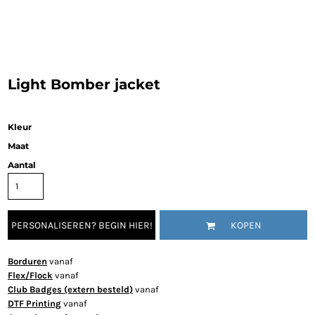
Light Bomber jacket
Kleur
Maat
Aantal
PERSONALISEREN? BEGIN HIER!
KOPEN
Borduren
vanaf
Flex/Flock
vanaf
Club Badges (extern besteld)
vanaf
DTF Printing
vanaf