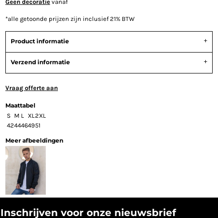
Geen decoratie
vanaf
*
alle getoonde prijzen zijn inclusief 21% BTW
Product informatie
Verzend informatie
Vraag offerte aan
Maattabel
S
M
L
XL
2XL
42
44
46
49
51
Meer afbeeldingen
Inschrijven voor onze nieuwsbrief