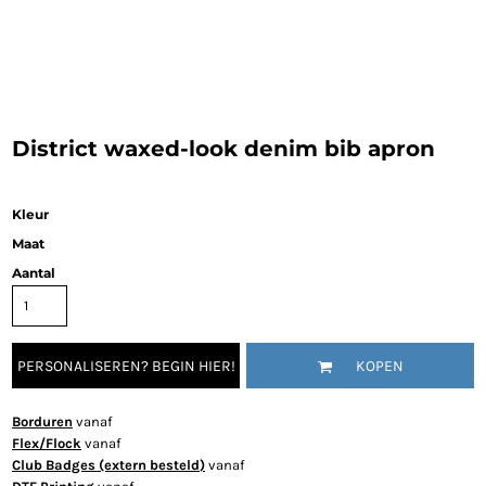
District waxed-look denim bib apron
Kleur
Maat
Aantal
PERSONALISEREN? BEGIN HIER!
KOPEN
Borduren
vanaf
Flex/Flock
vanaf
Club Badges (extern besteld)
vanaf