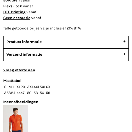
Borduren
vanaf
Flex/Flock
vanaf
DTF Printing
vanaf
Geen decoratie
vanaf
*
alle getoonde prijzen zijn inclusief 21% BTW
Product informatie
Verzend informatie
Vraag offerte aan
Maattabel
S
M
L
XL
2XL
3XL
4XL
5XL
6XL
35
38
41
44
47
50
53
56
59
Meer afbeeldingen