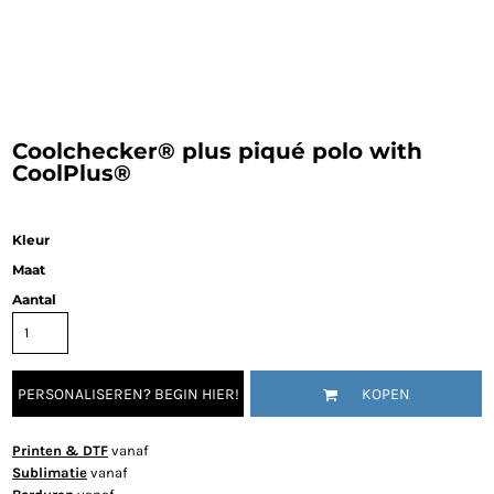
Coolchecker® plus piqué polo with
CoolPlus®
Kleur
Maat
Aantal
PERSONALISEREN? BEGIN HIER!
KOPEN
Printen & DTF
vanaf
Sublimatie
vanaf