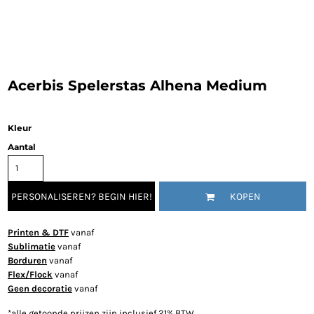
Acerbis Spelerstas Alhena Medium
Kleur
Aantal
PERSONALISEREN? BEGIN HIER!
KOPEN
Printen & DTF
vanaf
Sublimatie
vanaf
Borduren
vanaf
Flex/Flock
vanaf
Geen decoratie
vanaf
*
alle getoonde prijzen zijn inclusief 21% BTW