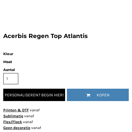
Acerbis Regen Top Atlantis
Kleur
Maat
Aantal
PERSONALISEREN? BEGIN HIER!
KOPEN
Printen & DTF
vanaf
Sublimatie
vanaf
Flex/Flock
vanaf
Geen decoratie
vanaf