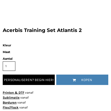
Acerbis Training Set Atlantis 2
Kleur
Maat
Aantal
PERSONALISEREN? BEGIN HIER!
KOPEN
Printen & DTF
vanaf
Sublimatie
vanaf
Borduren
vanaf
Flex/Flock
vanaf