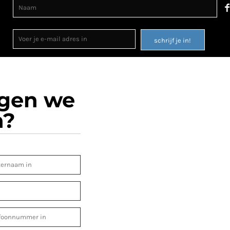
schrijf je in!
ogen we
n?