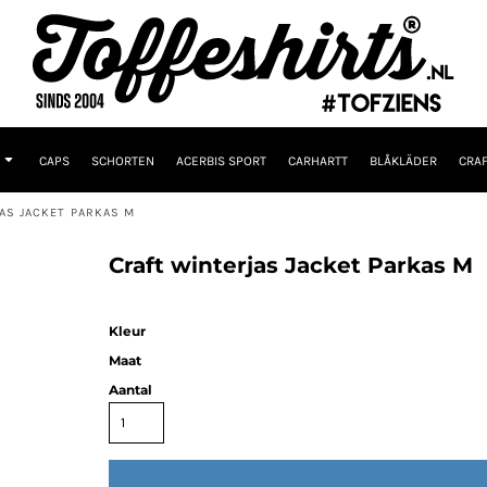
CAPS
SCHORTEN
ACERBIS SPORT
CARHARTT
BLÅKLÄDER
CRAF
AS JACKET PARKAS M
Craft winterjas Jacket Parkas M
Kleur
Maat
Aantal