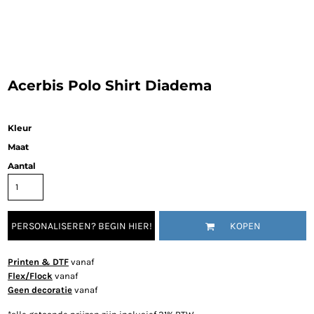
Acerbis Polo Shirt Diadema
Kleur
Maat
Aantal
PERSONALISEREN? BEGIN HIER!
KOPEN
Printen & DTF
vanaf
Flex/Flock
vanaf
Geen decoratie
vanaf