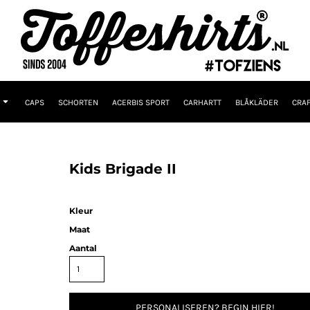
CAPS
SCHORTEN
ACERBIS SPORT
CARHARTT
BLÅKLÄDER
CRAF
I
Kids Brigade II
Kleur
Maat
Aantal
PERSONALISEREN? BEGIN HIER!