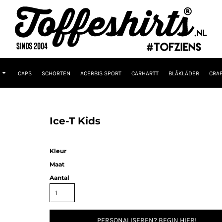
CAPS
SCHORTEN
ACERBIS SPORT
CARHARTT
BLÅKLÄDER
CRAF
Ice-T Kids
Kleur
Maat
Aantal
PERSONALISEREN? BEGIN HIER!