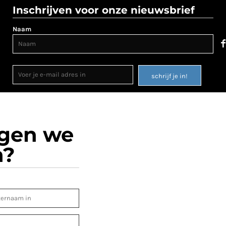
Inschrijven voor onze nieuwsbrief
Naam
schrijf je in!
ogen we
n?