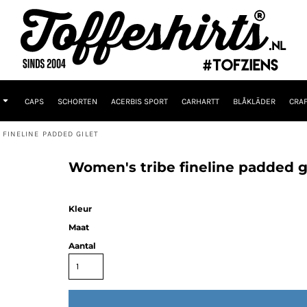
CAPS
SCHORTEN
ACERBIS SPORT
CARHARTT
BLÅKLÄDER
CRAF
 FINELINE PADDED GILET
Women's tribe fineline padded g
Kleur
Maat
Aantal