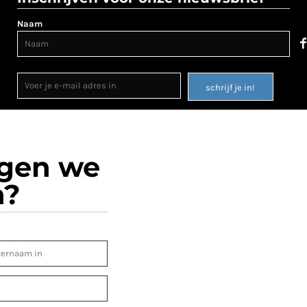
Naam
schrijf je in!
ogen we
n?