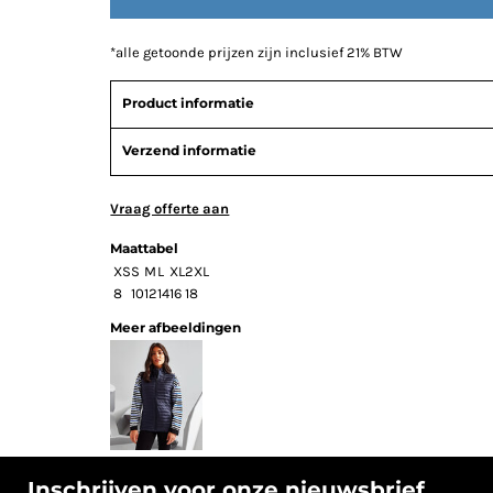
*
alle getoonde prijzen zijn inclusief 21% BTW
Product informatie
Verzend informatie
Vraag offerte aan
Maattabel
XS
S
M
L
XL
2XL
8
10
12
14
16
18
Meer afbeeldingen
Inschrijven voor onze nieuwsbrief