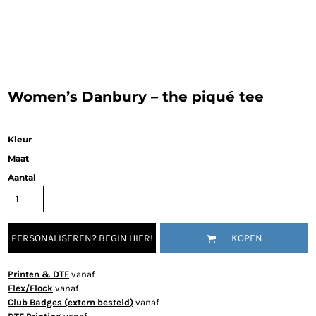
Women’s Danbury – the piqué tee
Kleur
Maat
Aantal
PERSONALISEREN? BEGIN HIER!
KOPEN
Printen & DTF
vanaf
Flex/Flock
vanaf
Club Badges (extern besteld)
vanaf