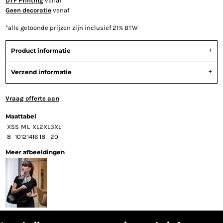
DTF Printing
vanaf
Geen decoratie
vanaf
*
alle getoonde prijzen zijn inclusief 21% BTW
Product informatie
Verzend informatie
Vraag offerte aan
Maattabel
XS
S
M
L
XL
2XL
3XL
8
10
12
14
16
18
20
Meer afbeeldingen