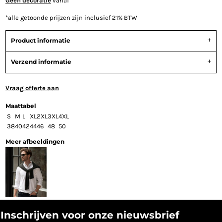
Geen decoratie
vanaf
*
alle getoonde prijzen zijn inclusief 21% BTW
Product informatie
Verzend informatie
Vraag offerte aan
Maattabel
S
M
L
XL
2XL
3XL
4XL
38
40
42
44
46
48
50
Meer afbeeldingen
Inschrijven voor onze nieuwsbrief