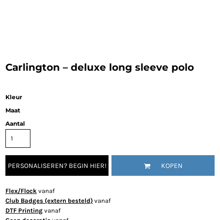
Carlington – deluxe long sleeve polo
Kleur
Maat
Aantal
PERSONALISEREN? BEGIN HIER!
KOPEN
Flex/Flock
vanaf
Club Badges (extern besteld)
vanaf
DTF Printing
vanaf