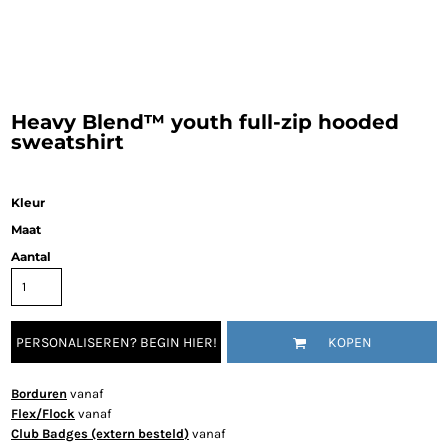
Heavy Blend™ youth full-zip hooded
sweatshirt
Kleur
Maat
Aantal
PERSONALISEREN? BEGIN HIER!
KOPEN
Borduren
vanaf
Flex/Flock
vanaf
Club Badges (extern besteld)
vanaf