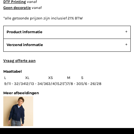
DTF Printing
vanaf
Geen decoratie
vanaf
*
alle getoonde prijzen zijn inclusief 21% BTW
Product informatie
Verzend informatie
Vraag offerte aan
Maattabel
L
XL
XS
M
S
9/11 - 32/34
12/13 - 34/36
3/4(15.25")
7/8 - 30
5/6 - 26/28
Meer afbeeldingen