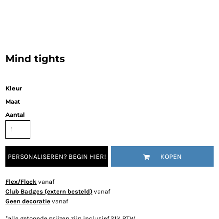
Mind tights
Kleur
Maat
Aantal
PERSONALISEREN? BEGIN HIER!
KOPEN
Flex/Flock
vanaf
Club Badges (extern besteld)
vanaf
Geen decoratie
vanaf
*
alle getoonde prijzen zijn inclusief 21% BTW