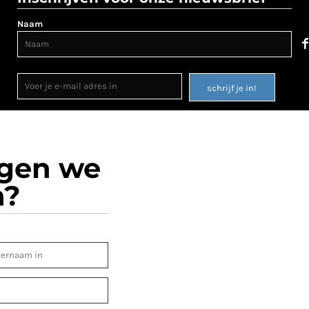
Naam
schrijf je in!
ogen we
n?