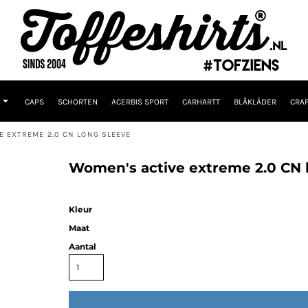
CAPS
SCHORTEN
ACERBIS SPORT
CARHARTT
BLÅKLÄDER
CRAF
E EXTREME 2.0 CN LONG SLEEVE
Women's active extreme 2.0 CN 
Kleur
Maat
Aantal