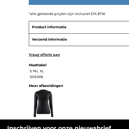
*
alle getoonde prijzen zijn inclusief 21% BTW
Product informatie
Verzend informatie
Vraag offerte aan
Maattabel
S
M
L
XL
10
12
14
16
Meer afbeeldingen
Inschrijven voor onze nieuwsbrief