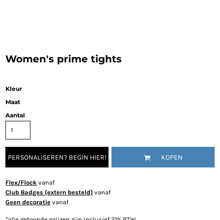
Women's prime tights
Kleur
Maat
Aantal
PERSONALISEREN? BEGIN HIER!
KOPEN
Flex/Flock
vanaf
Club Badges (extern besteld)
vanaf
Geen decoratie
vanaf
*
alle getoonde prijzen zijn inclusief 21% BTW