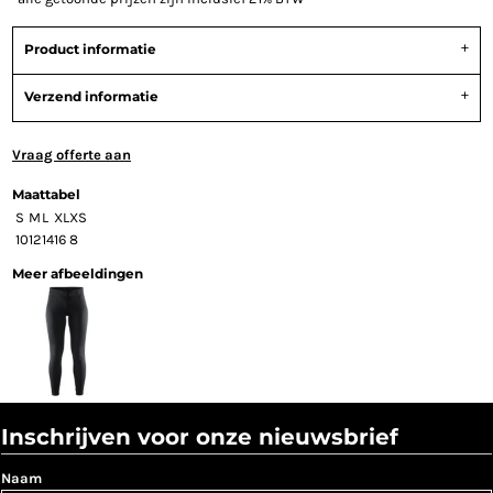
Product informatie
Verzend informatie
Vraag offerte aan
Maattabel
S
M
L
XL
XS
10
12
14
16
8
Meer afbeeldingen
Inschrijven voor onze nieuwsbrief
Naam