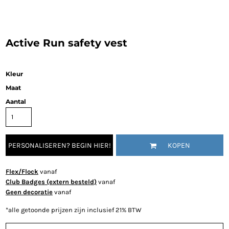
Active Run safety vest
Kleur
Maat
Aantal
PERSONALISEREN? BEGIN HIER!
KOPEN
Flex/Flock
vanaf
Club Badges (extern besteld)
vanaf
Geen decoratie
vanaf
*
alle getoonde prijzen zijn inclusief 21% BTW