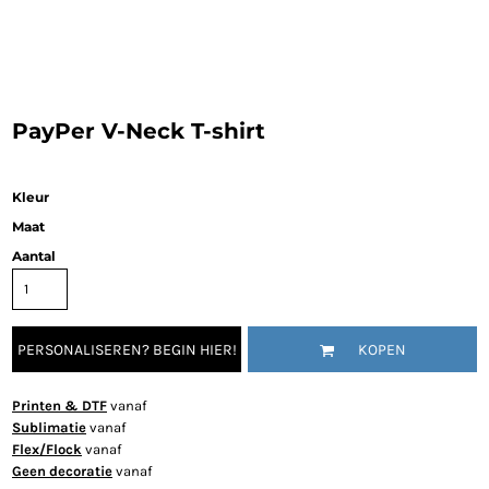
PayPer V-Neck T-shirt
Kleur
Maat
Aantal
PERSONALISEREN? BEGIN HIER!
KOPEN
Printen & DTF
vanaf
Sublimatie
vanaf
Flex/Flock
vanaf
Geen decoratie
vanaf