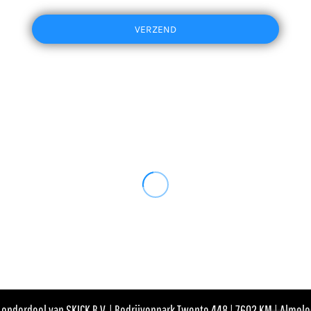
VERZEND
onderdeel van SKICK B.V. | Bedrijvenpark Twente 448 | 7602 KM | Almelo