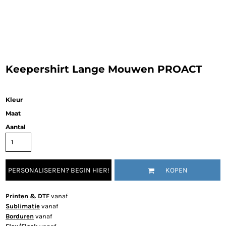
Keepershirt Lange Mouwen PROACT
Kleur
Maat
Aantal
PERSONALISEREN? BEGIN HIER!
KOPEN
Printen & DTF
vanaf
Sublimatie
vanaf
Borduren
vanaf