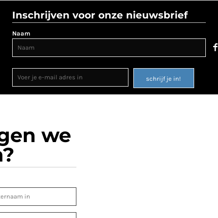
Inschrijven voor onze nieuwsbrief
Naam
schrijf je in!
ogen we
n?