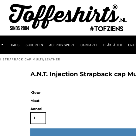
CAPS
SCHORTEN
ACERBIS SPORT
CARHARTT
BLÅKLÄDER
CRAF
ON STRAPBACK CAP MULTI/LEATHER
A.N.T. Injection Strapback cap Mu
Kleur
Maat
Aantal