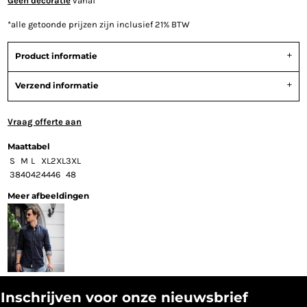
Geen decoratie
vanaf
*
alle getoonde prijzen zijn inclusief 21% BTW
Product informatie
Verzend informatie
Vraag offerte aan
Maattabel
S
M
L
XL
2XL
3XL
38
40
42
44
46
48
Meer afbeeldingen
Inschrijven voor onze nieuwsbrief