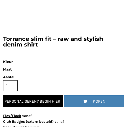
Torrance slim fit – raw and stylish
denim shirt
Kleur
Maat
Aantal
PERSONALISEREN? BEGIN HIER!
KOPEN
Flex/Flock
vanaf
Club Badges (extern besteld)
vanaf