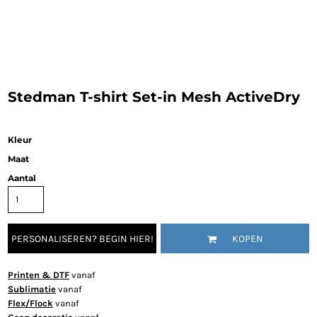
Stedman T-shirt Set-in Mesh ActiveDry
Kleur
Maat
Aantal
PERSONALISEREN? BEGIN HIER!
KOPEN
Printen & DTF
vanaf
Sublimatie
vanaf
Flex/Flock
vanaf