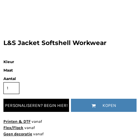
L&S Jacket Softshell Workwear
Kleur
Maat
Aantal
PERSONALISEREN? BEGIN HIER!
KOPEN
Printen & DTF
vanaf
Flex/Flock
vanaf
Geen decoratie
vanaf