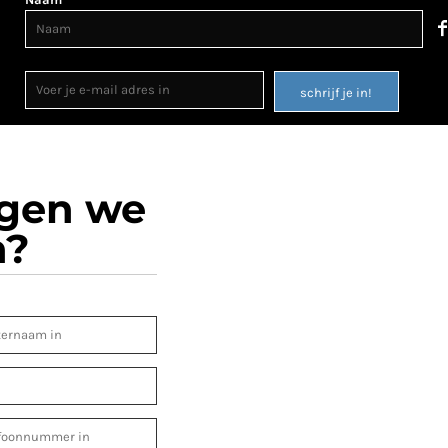
schrijf je in!
ogen we
n?