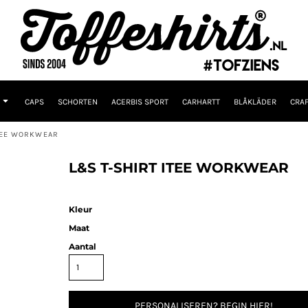
CAPS
SCHORTEN
ACERBIS SPORT
CARHARTT
BLÅKLÄDER
CRAF
TEE WORKWEAR
L&S T-SHIRT ITEE WORKWEAR
Kleur
Maat
Aantal
PERSONALISEREN? BEGIN HIER!