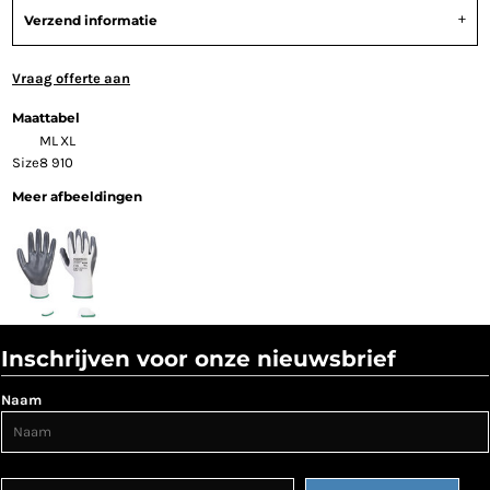
Verzend informatie
Vraag offerte aan
Maattabel
M
L
XL
Size
8
9
10
Meer afbeeldingen
Inschrijven voor onze nieuwsbrief
Naam