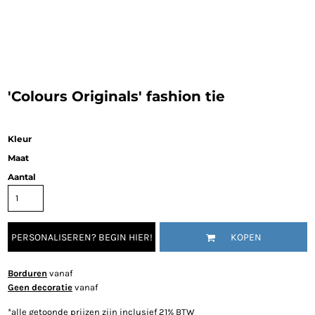
'Colours Originals' fashion tie
Kleur
Maat
Aantal
PERSONALISEREN? BEGIN HIER!
KOPEN
Borduren
vanaf
Geen decoratie
vanaf
*
alle getoonde prijzen zijn inclusief 21% BTW