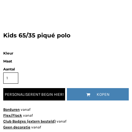
Kids 65/35 piqué polo
Kleur
Maat
Aantal
PERSONALISEREN? BEGIN HIER!
KOPEN
Borduren
vanaf
Flex/Flock
vanaf
Club Badges (extern besteld)
vanaf
Geen decoratie
vanaf