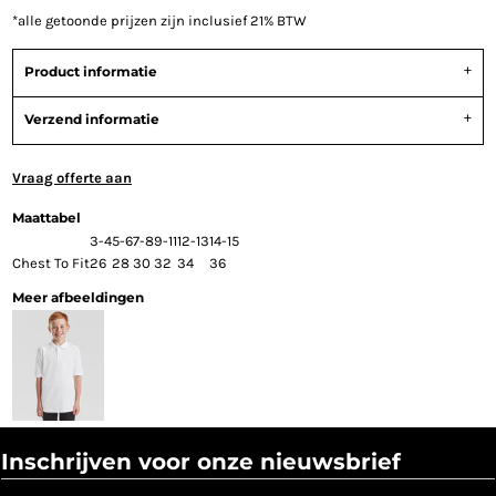
*
alle getoonde prijzen zijn inclusief 21% BTW
Product informatie
Verzend informatie
Vraag offerte aan
Maattabel
3-4
5-6
7-8
9-11
12-13
14-15
Chest To Fit
26
28
30
32
34
36
Meer afbeeldingen
Inschrijven voor onze nieuwsbrief