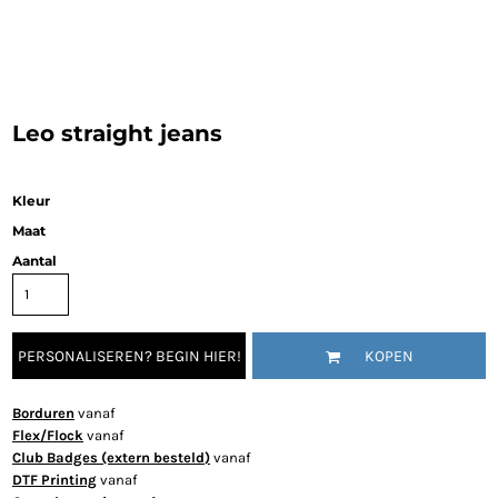
Leo straight jeans
Kleur
Maat
Aantal
PERSONALISEREN? BEGIN HIER!
KOPEN
Borduren
vanaf
Flex/Flock
vanaf
Club Badges (extern besteld)
vanaf
DTF Printing
vanaf