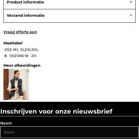
Product informatie
Verzend informatie
Vraag offerte aan
Maattabel
XS
S
M
L
XL
2XL
3XL
8
10
12
14
16
18
20
Meer afbeeldingen
Inschrijven voor onze nieuwsbrief
Naam