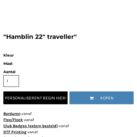
"Hamblin 22" traveller"
Kleur
Maat
Aantal
PERSONALISEREN? BEGIN HIER!
KOPEN
Borduren
vanaf
Flex/Flock
vanaf
Club Badges (extern besteld)
vanaf
DTF Printing
vanaf