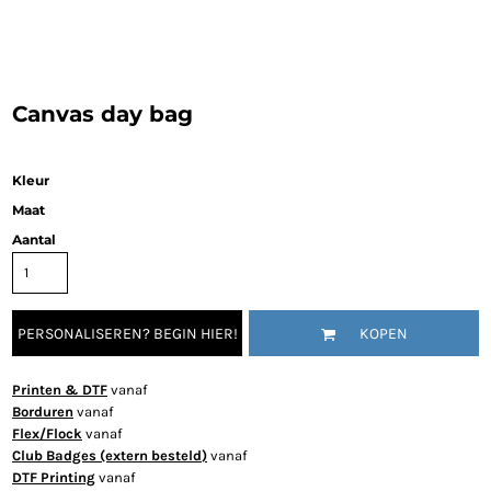
Canvas day bag
Kleur
Maat
Aantal
PERSONALISEREN? BEGIN HIER!
KOPEN
Printen & DTF
vanaf
Borduren
vanaf
Flex/Flock
vanaf
Club Badges (extern besteld)
vanaf
DTF Printing
vanaf