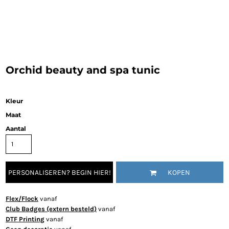
Orchid beauty and spa tunic
Kleur
Maat
Aantal
PERSONALISEREN? BEGIN HIER!
KOPEN
Flex/Flock
vanaf
Club Badges (extern besteld)
vanaf
DTF Printing
vanaf