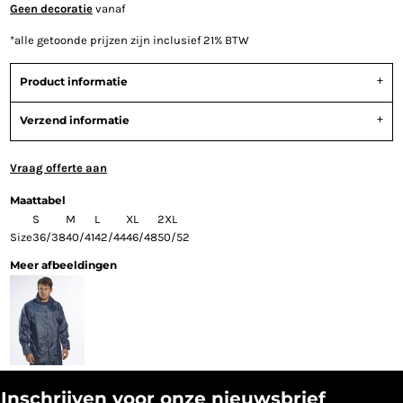
Geen decoratie
vanaf
*
alle getoonde prijzen zijn inclusief 21% BTW
Product informatie
Verzend informatie
Vraag offerte aan
Maattabel
S
M
L
XL
2XL
Size
36/38
40/41
42/44
46/48
50/52
Meer afbeeldingen
Inschrijven voor onze nieuwsbrief