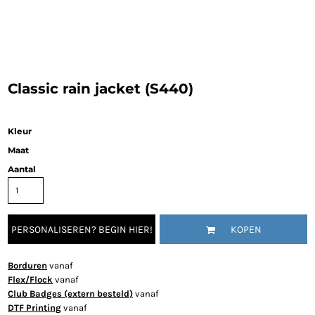
Classic rain jacket (S440)
Kleur
Maat
Aantal
PERSONALISEREN? BEGIN HIER!
KOPEN
Borduren
vanaf
Flex/Flock
vanaf
Club Badges (extern besteld)
vanaf
DTF Printing
vanaf