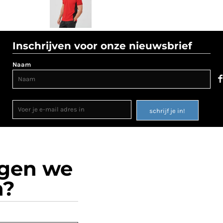
Inschrijven voor onze nieuwsbrief
Naam
schrijf je in!
ogen we
n?