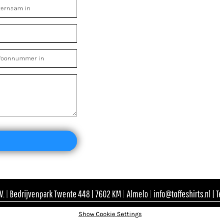
. | Bedrijvenpark Twente 448 | 7602 KM | Almelo | info@toffeshirts.nl | 
Show Cookie Settings