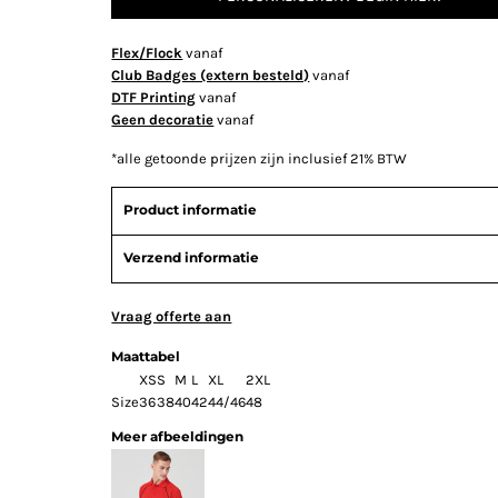
Flex/Flock
vanaf
Club Badges (extern besteld)
vanaf
DTF Printing
vanaf
Geen decoratie
vanaf
*
alle getoonde prijzen zijn inclusief 21% BTW
Product informatie
Verzend informatie
Vraag offerte aan
Maattabel
XS
S
M
L
XL
2XL
Size
36
38
40
42
44/46
48
Meer afbeeldingen