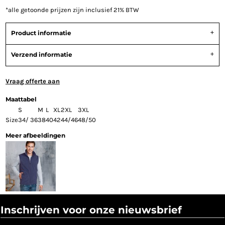
*
alle getoonde prijzen zijn inclusief 21% BTW
Product informatie
Verzend informatie
Vraag offerte aan
Maattabel
S
M
L
XL
2XL
3XL
Size
34/ 36
38
40
42
44/46
48/50
Meer afbeeldingen
Inschrijven voor onze nieuwsbrief