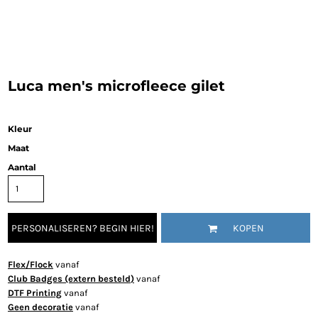
Luca men's microfleece gilet
Kleur
Maat
Aantal
PERSONALISEREN? BEGIN HIER!
KOPEN
Flex/Flock
vanaf
Club Badges (extern besteld)
vanaf
DTF Printing
vanaf
Geen decoratie
vanaf