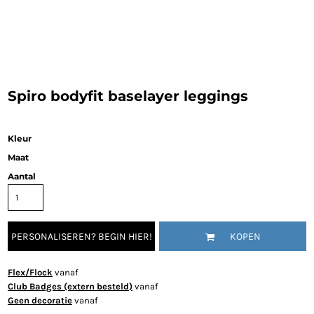
Spiro bodyfit baselayer leggings
Kleur
Maat
Aantal
PERSONALISEREN? BEGIN HIER!
KOPEN
Flex/Flock
vanaf
Club Badges (extern besteld)
vanaf
Geen decoratie
vanaf