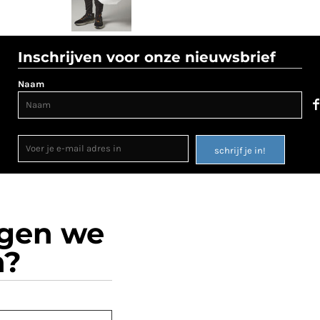
Inschrijven voor onze nieuwsbrief
Naam
schrijf je in!
ogen we
n?