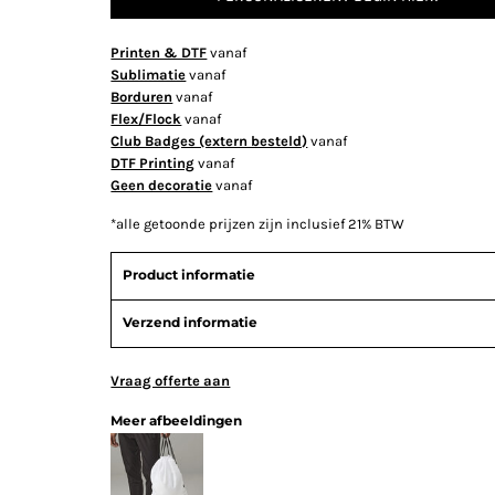
Printen & DTF
vanaf
Sublimatie
vanaf
Borduren
vanaf
Flex/Flock
vanaf
Club Badges (extern besteld)
vanaf
DTF Printing
vanaf
Geen decoratie
vanaf
*
alle getoonde prijzen zijn inclusief 21% BTW
Product informatie
Verzend informatie
Vraag offerte aan
Meer afbeeldingen