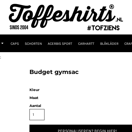
CAPS
SCHORTEN
ACERBIS SPORT
CARHARTT
BLÅKLÄDER
CRAF
C
Budget gymsac
Kleur
Maat
Aantal
PERSONALISEREN? BEGIN HIER!