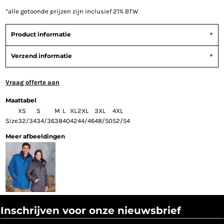
*
alle getoonde prijzen zijn inclusief 21% BTW
Product informatie
Verzend informatie
Vraag offerte aan
Maattabel
XS
S
M
L
XL
2XL
3XL
4XL
Size
32/34
34/36
38
40
42
44/46
48/50
52/54
Meer afbeeldingen
Inschrijven voor onze nieuwsbrief