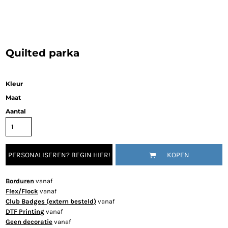
Quilted parka
Kleur
Maat
Aantal
PERSONALISEREN? BEGIN HIER!
KOPEN
Borduren
vanaf
Flex/Flock
vanaf
Club Badges (extern besteld)
vanaf
DTF Printing
vanaf
Geen decoratie
vanaf