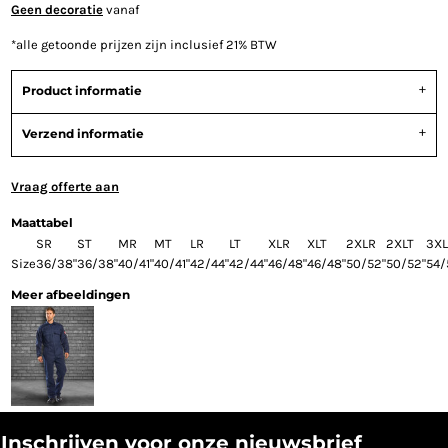
Geen decoratie
vanaf
*
alle getoonde prijzen zijn inclusief 21% BTW
Product informatie
Verzend informatie
Vraag offerte aan
Maattabel
SR
ST
MR
MT
LR
LT
XLR
XLT
2XLR
2XLT
3X
Size
36/38"
36/38"
40/41"
40/41"
42/44"
42/44"
46/48"
46/48"
50/52"
50/52"
54/
Meer afbeeldingen
Inschrijven voor onze nieuwsbrief