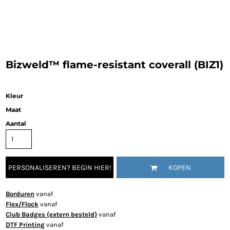
Bizweld™ flame-resistant coverall (BIZ1)
Kleur
Maat
Aantal
PERSONALISEREN? BEGIN HIER!
KOPEN
Borduren
vanaf
Flex/Flock
vanaf
Club Badges (extern besteld)
vanaf
DTF Printing
vanaf