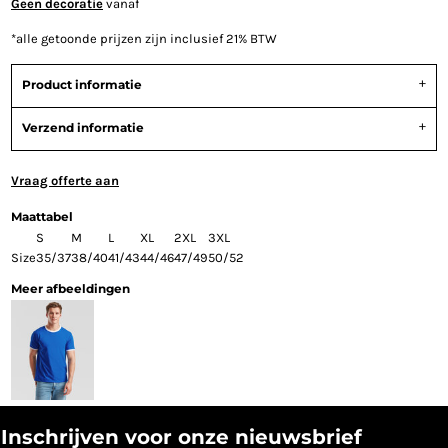
Geen decoratie
vanaf
*
alle getoonde prijzen zijn inclusief 21% BTW
Product informatie
Verzend informatie
Vraag offerte aan
Maattabel
S
M
L
XL
2XL
3XL
Size
35/37
38/40
41/43
44/46
47/49
50/52
Meer afbeeldingen
Inschrijven voor onze nieuwsbrief