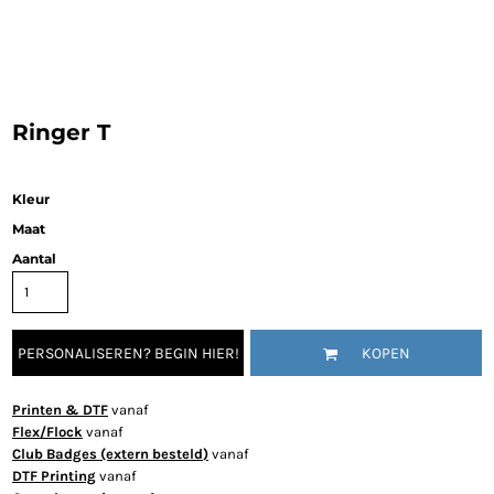
Ringer T
Kleur
Maat
Aantal
PERSONALISEREN? BEGIN HIER!
KOPEN
Printen & DTF
vanaf
Flex/Flock
vanaf
Club Badges (extern besteld)
vanaf
DTF Printing
vanaf