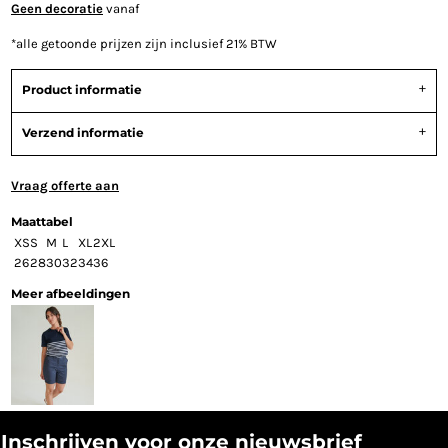
Geen decoratie
vanaf
*
alle getoonde prijzen zijn inclusief 21% BTW
Product informatie
Verzend informatie
Vraag offerte aan
Maattabel
XS
S
M
L
XL
2XL
26
28
30
32
34
36
Meer afbeeldingen
Inschrijven voor onze nieuwsbrief