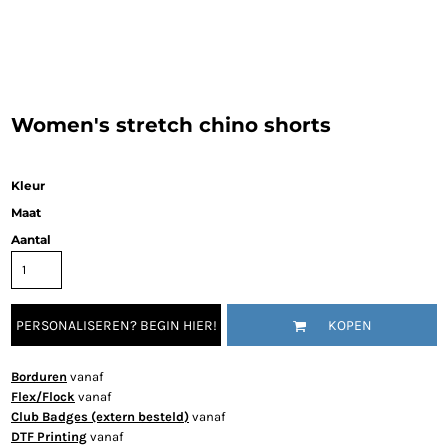
Women's stretch chino shorts
Kleur
Maat
Aantal
PERSONALISEREN? BEGIN HIER!
KOPEN
Borduren
vanaf
Flex/Flock
vanaf
Club Badges (extern besteld)
vanaf
DTF Printing
vanaf